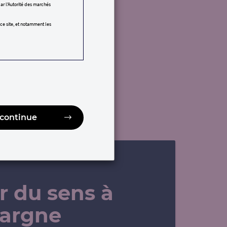
r l'Autorité des marchés
 ce site, et notamment les
 commercialisation et leur
 interdit aux personnes
STION des restrictions ou
de commercialisation que
ession est définie par la
aux Etats-Unis
st fournie dans les
e continue
plicable dans les états,
 aux Etats-Unis (y
ès à ce site à l’occasion
ne seront communiqués à
prié de s’assurer qu’il est
t légal, à la souscription
 du sens à
e présentation générale de
pargne
ter ou vendre des