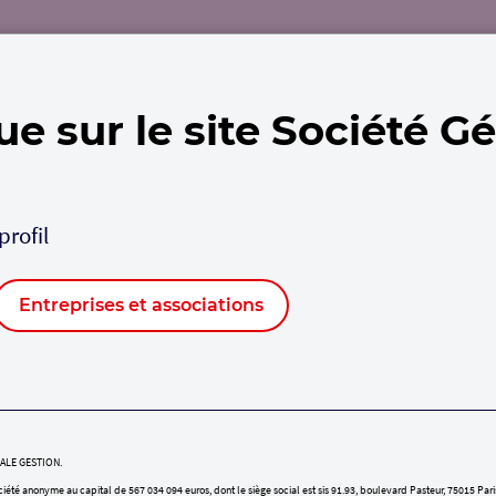
Nous connaître
Nos solutions
Actualités
In
e sur le site Société G
profil
 DE
Entreprises et associations
RALE GESTION.
é anonyme au capital de 567 034 094 euros, dont le siège social est sis 91.93, boulevard Pasteur, 75015 Par