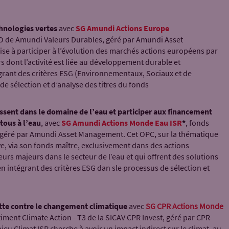
chnologies vertes
avec
SG Amundi Actions Europe
 O de Amundi Valeurs Durables, géré par Amundi Asset
se à participer à l’évolution des marchés actions européens par
s dont l’activité est liée au développement durable et
grant des critères ESG (Environnementaux, Sociaux et de
e sélection et d’analyse des titres du fonds
gissent dans le domaine de l’eau et participer aux financement
 tous à l’eau
, avec
SG Amundi Actions Monde Eau ISR
*
,
fonds
, géré par Amundi Asset Management. Cet OPC, sur la thématique
ive, via son fonds maître, exclusivement dans des actions
eurs majeurs dans le secteur de l’eau et qui offrent des solutions
en intégrant des critères ESG dan sle processus de sélection et
lutte contre le changement climatique
avec
SG CPR Actions Monde
iment Climate Action - T3 de la SICAV CPR Invest, géré par CPR
 Climat ISR cherche à avoir un impact indirect sur le climat, au