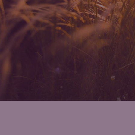
instruments financiers.
SOCIETE GENERALE GESTION décline toute 
décisions qui pourraient être prises sur 
Ces informations proviennent de sourc
l'actualisation, l'exactitude et/ou l'exh
décline toute responsabilité quant à la
maintenance du présent site internet.
Votre accès à ce site est soumis au respe
Performances
Les performances passées ne garantissent
indirectement, en la défaveur des inves
informations sur le présent site.
Une souscription doit être basée uniquem
disponible sur simple demande écrite à 
particulièrement portée sur la section d
En choisissant d’accéder à notre site, vo
attentivement.