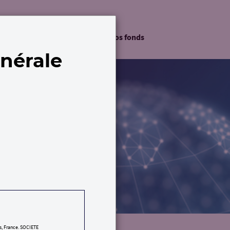
vestissement Durable
Nos fonds
énérale
is, France. SOCIETE