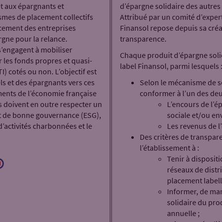
t aux épargnants et
d’épargne solidaire des autres
ismes de placement collectifs
Attribué par un comité d’expert
cement des entreprises
Finansol repose depuis sa créat
argne pour la relance.
transparence.
 s’engagent à mobiliser
Chaque produit d’épargne solid
 les fonds propres et quasi-
label Finansol, parmi lesquels 
) cotés ou non. L’objectif est
ls et des épargnants vers ces
Selon le mécanisme de sol
ents de l’économie française
conformer à l’un des deux
és doivent en outre respecter un
L’encours de l’ép
t de bonne gouvernance (ESG),
sociale et/ou en
’activités charbonnées et le
Les revenus de l’
Des critères de transpar
l’établissement à :
Tenir à disposit
réseaux de distr
placement labelli
Informer, de man
solidaire du prod
annuelle ;