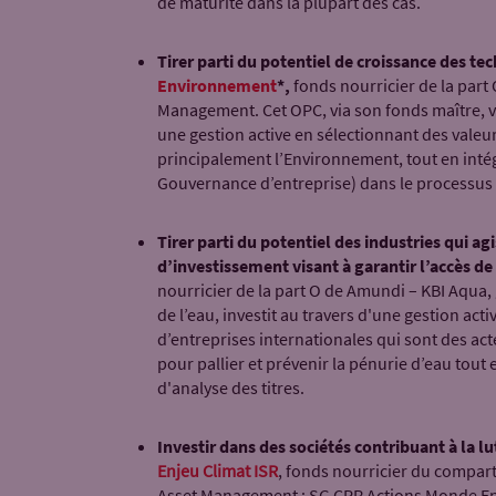
de maturité dans la plupart des cas.
Tirer parti du potentiel de croissance des te
Environnement
*,
fonds nourricier de la part
Management. Cet OPC, via son fonds maître, vi
une gestion active en sélectionnant des valeur
principalement l’Environnement, tout en inté
Gouvernance d’entreprise) dans le processus d
Tirer parti du potentiel des industries qui a
d’investissement visant à garantir l’accès de
nourricier de la part O de Amundi – KBI Aqua
de l’eau, investit au travers d'une gestion act
d’entreprises internationales qui sont des act
pour pallier et prévenir la pénurie d’eau tout 
d'analyse des titres.
Investir dans des sociétés contribuant à la 
Enjeu Climat ISR
, fonds nourricier du compart
Asset Management : SG CPR Actions Monde Enjeu