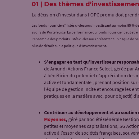
01 | Des thèmes d’investissemen
La décision d'investir dans l’OPC promu doit prendr
Les fonds nourriciers* listés ci-dessous investissant au moins 85 % de 
avoirs du Portefeuille. La performance du fonds nourricier peut être i
L’ensemble des produits listés ci-dessous présentent un risque de pe
plus de détails sur la politique d’investissement.
S’engager en tant qu’investisseur responsab
de Amundi Actions France Select, gérée par 
à bénéficier du potentiel d’appréciation des 
active et fondamentale ; prenant position su
l’équipe de gestion incite et encourage les en
pratiques en la matière avec, pour objectif, d
Contribuer au développement et au soutien 
Moyennes
,
géré par Société Générale Gestion 
petites et moyennes capitalisations, SG Actio
active à l’essor de sociétés françaises, souvent