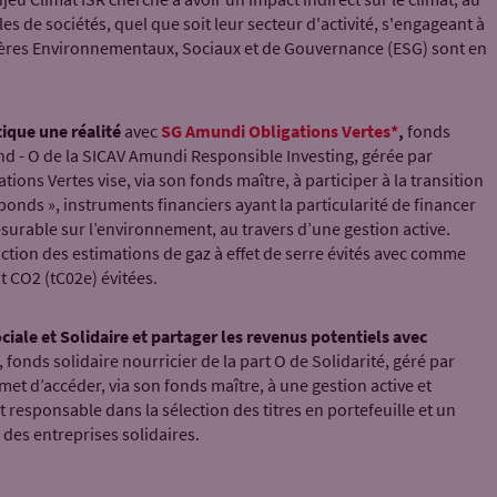
es de sociétés, quel que soit leur secteur d'activité, s'engageant à
tères Environnementaux, Sociaux et de Gouvernance (ESG) sont en
tique une réalité
avec
SG Amundi Obligations Vertes*
,
fonds
d - O de la SICAV Amundi Responsible Investing, gérée par
s Vertes vise, via son fonds maître, à participer à la transition
onds », instruments financiers ayant la particularité de financer
esurable sur l’environnement, au travers d’une gestion active.
tion des estimations de gaz à effet de serre évités avec comme
t CO2 (tC02e) évitées.
ale et Solidaire et partager les revenus potentiels avec
, fonds solidaire nourricier de la part O de Solidarité, géré par
t d’accéder, via son fonds maître, à une gestion active et
 responsable dans la sélection des titres en portefeuille et un
 des entreprises solidaires.