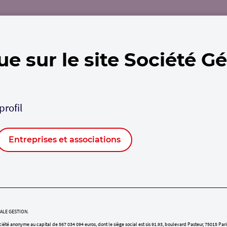
Nous connaître
Nos solutions
Actualités
In
e sur le site Société G
profil
ES
Entreprises et associations
RALE GESTION.
é anonyme au capital de 567 034 094 euros, dont le siège social est sis 91.93, boulevard Pasteur, 75015 Par