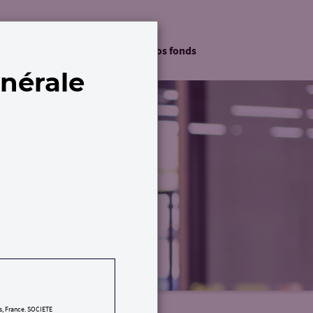
vestissement Durable
Nos fonds
énérale
is, France. SOCIETE