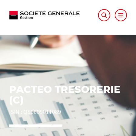
PACTEO TRESORERIE
(C)
ISIN
:
QS0009011089