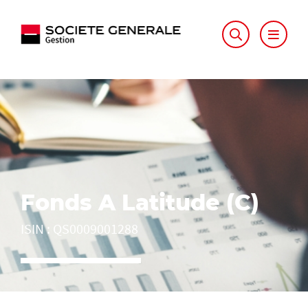
Fonds A Latitude (C)
ISIN
:
QS0009001288