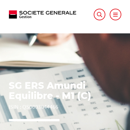
SG ERS Amundi
Equilibre - M1 (C)
ISIN
:
QS0003044466