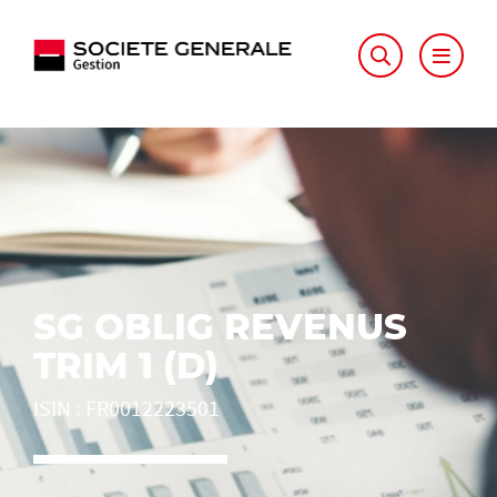
SG OBLIG REVENUS
TRIM 1 (D)
ISIN
:
FR0012223501