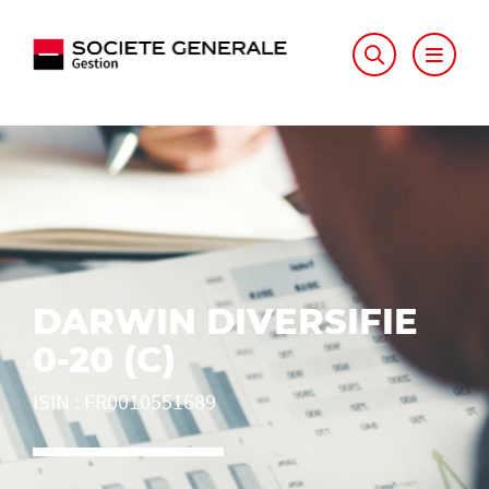
DARWIN DIVERSIFIE
0-20 (C)
ISIN
:
FR0010551689