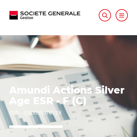
Amundi Actions Silver
Age ESR - F (C)
ISIN
:
QS0009070218