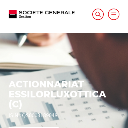
ACTIONNARIAT
ESSILORLUXOTTICA
(C)
ISIN
:
QS0003189048